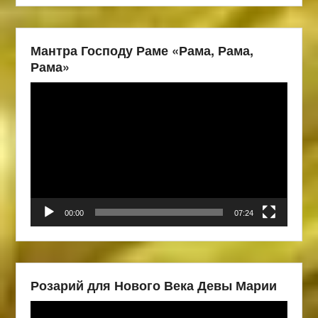
Мантра Господу Раме «Рама, Рама,
Рама»
Видеоплеер
00:00
07:24
Розарий для Нового Века Девы Марии
Видеоплеер