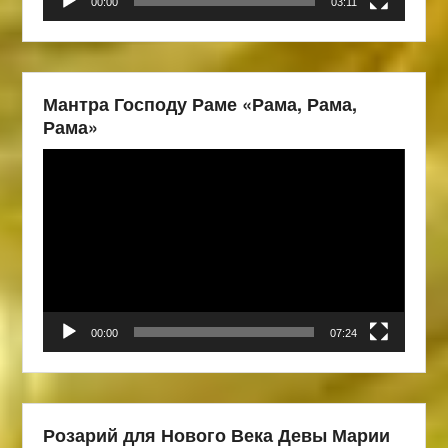
00:00
03:11
Мантра Господу Раме «Рама, Рама,
Рама»
Видеоплеер
00:00
07:24
Розарий для Нового Века Девы Марии