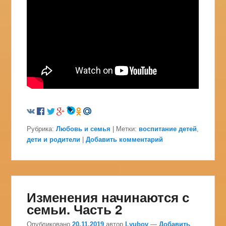
Рубрика:
Любовь и семья
|
Метки:
воспитание детей
,
дети и родители
|
Добавить комментарий
Изменения начинаются с
семьи. Часть 2
Опубликовано
20.11.2019
автор
Lyubov
—
Добавить