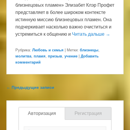
близнецовых пламен» Элизабет Клэр Профет
представляет в более широком контексте
истинную миссию близнецовых пламен. Она
подчеркивает насколько важно очиститься и
устремиться к общению и
Читать дальше →
Рубрика:
Любовь и семья
|
Метки:
близнецы
,
молитва
,
пламя
,
призыв
,
учение
|
Добавить
комментарий
Навигация по записям
←
Предыдущие записи
Авторизация
Регистрация