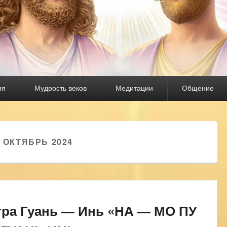
ия
Мудрость веков
Медитации
Общение
:
ОКТЯБРЬ 2024
ра Гуань — Инь «НА — МО ПУ