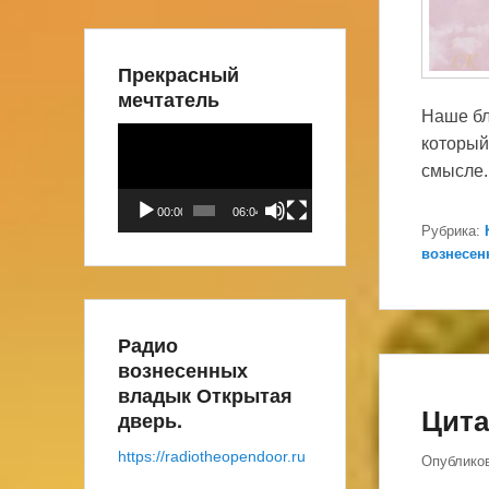
Прекрасный
мечтатель
Наше бл
Видеоплеер
который
смысле.
00:00
06:04
Рубрика:
вознесен
Радио
вознесенных
владык Открытая
Цита
дверь.
https://radiotheopendoor.ru
Опублико