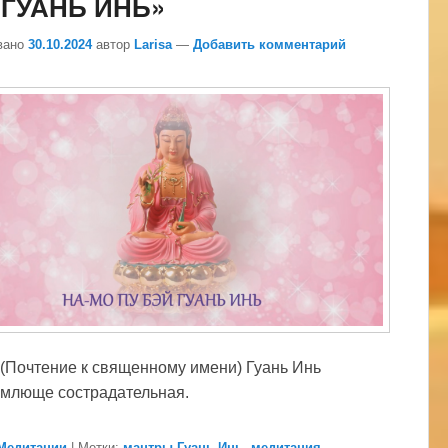
 ГУАНЬ ИНЬ»
вано
30.10.2024
автор
Larisa
—
Добавить комментарий
 (Почтение к священному имени) Гуань Инь
млюще сострадательная.
Медитации
|
Метки:
мантры Гуань Инь
,
медитация
,