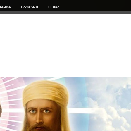
ение
Розарий
О нас