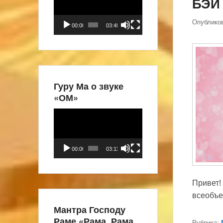
БЭЙ
Опублико
00:00
03:48
Гуру Ма о звуке
«ОМ»
Видеоплеер
00:00
03:11
Привет!
всеобъе
Мантра Господу
Раме «Рама, Рама,
Рубрика: