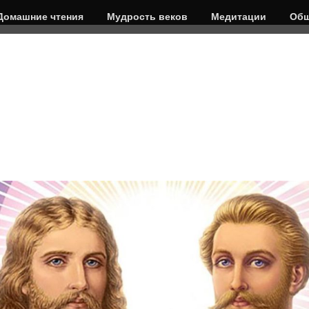
Домашние чтения
Мудрость веков
Медитации
Общ