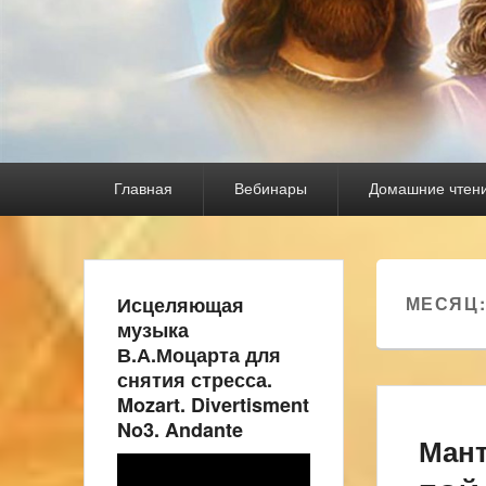
Основное
Главная
Вебинары
Домашние чтен
меню
Исцеляющая
МЕСЯЦ
музыка
В.А.Моцарта для
снятия стресса.
Mozart. Divertisment
No3. Andante
Мант
Видеоплеер