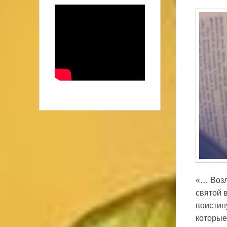
«… Возл
святой в
воистин
которые