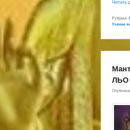
Читать 
Рубрика:
Учение в
Мант
ЛЬО
Опублико