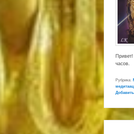
Привет!
часов.
Рубрика:
медитаац
Добавить