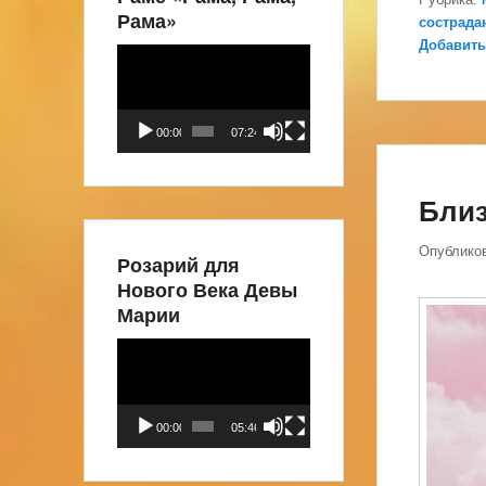
Рама»
сострада
Добавить
Видеоплеер
00:00
07:24
Бли
Опублико
Розарий для
Нового Века Девы
Марии
Видеоплеер
00:00
05:46