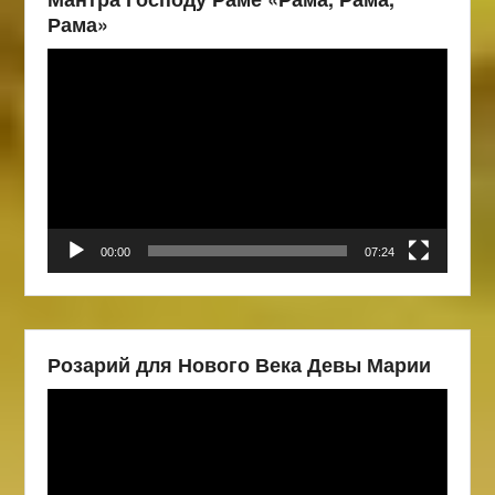
Рама»
Видеоплеер
00:00
07:24
Розарий для Нового Века Девы Марии
Видеоплеер