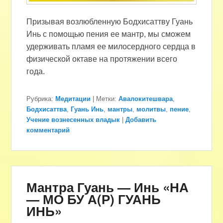
Призывая возлюбленную Бодхисаттву Гуань
Инь с помощью пения ее мантр, мы сможем
удерживать пламя ее милосердного сердца в
физической октаве на протяжении всего
года.
Рубрика:
Медитации
|
Метки:
Авалокитешвара
,
Бодхисаттва
,
Гуань Инь
,
мантры
,
молитвы
,
пение
,
Учение вознесенных владык
|
Добавить
комментарий
Мантра Гуань — Инь «НА
— МО БУ А(Р) ГУАНЬ
ИНЬ»