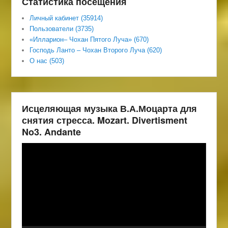
Статистика посещения
Личный кабинет (35914)
Пользователи (3735)
«Илларион– Чохан Пятого Луча» (670)
Господь Ланто – Чохан Второго Луча (620)
О нас (503)
Исцеляющая музыка В.А.Моцарта для
снятия стресса. Mozart. Divertisment
No3. Andante
Видеоплеер