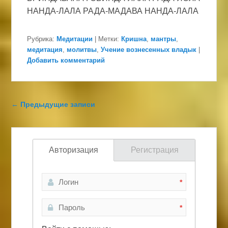
НАНДА-ЛАЛА РАДА-МАДАВА НАНДА-ЛАЛА
Рубрика:
Медитации
|
Метки:
Кришна
,
мантры
,
медитация
,
молитвы
,
Учение вознесенных владык
|
Добавить комментарий
Навигация по записям
←
Предыдущие записи
Авторизация
Регистрация
*
*