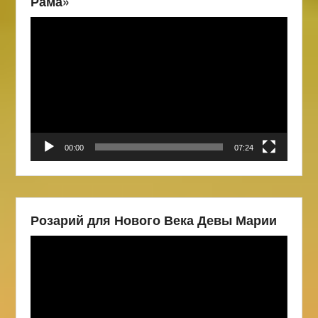
Рама»
Видеоплеер
00:00
07:24
Розарий для Нового Века Девы Марии
Видеоплеер