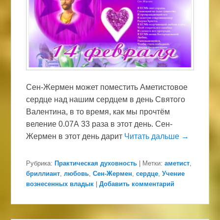
Сен-Жермен может поместить Аметистовое
сердце над нашим сердцем в день Святого
Валентина, в то время, как мы прочтём
веление 0.07А 33 раза в этот день. Сен-
Жермен в этот день дарит
Читать дальше →
Рубрика:
Практическая духовность
|
Метки:
аметист
,
бриллиант
,
любовь
,
Сен-Жермен
,
сердце
,
Учение
вознесенных владык
|
Добавить комментарий