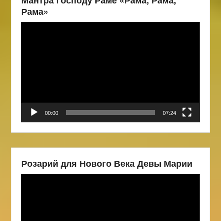
Рама»
Видеоплеер
00:00
07:24
Розарий для Нового Века Девы Марии
Видеоплеер