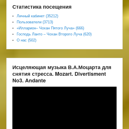
Статистика посещения
Личный кабинет (35212)
Пользователи (3713)
«Илларион– Чохан Пятого Луча» (666)
Господь Ланто – Чохан Второго Луча (620)
О нас (502)
Исцеляющая музыка В.А.Моцарта для
снятия стресса. Mozart. Divertisment
No3. Andante
Видеоплеер