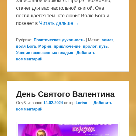
записанной Марком Л. Профет, возможно,
станет для вас настольной книгой. Она
посвящается тем, кто любит Волю Бога и
познаёт в
Читать дальше →
Рубрика:
Практическая духовность
|
Метки:
алмаз
,
воля Бога
,
Мория
,
приключение
,
пролог
,
путь
,
Учение вознесенных владык
|
Добавить
комментарий
День Святого Валентина
Опубликовано
14.02.2024
автор
Larisa
—
Добавить
комментарий