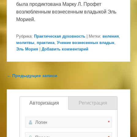
была продиктована Марку Л. Профет
возлюбленным вознесенным владыкой Эль
Морией.
Рубрика:
Практическая духовность
|
Метки:
веления
,
молитвы
,
практика
,
Учение вознесенных владык
,
Эль Мория
|
Добавить комментарий
Навигация по записям
←
Предыдущие записи
Авторизация
Регистрация
*