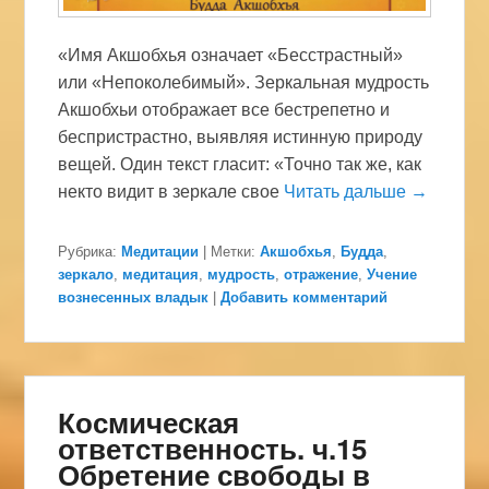
«Имя Акшобхья означает «Бесстрастный»
или «Непоколебимый». Зеркальная мудрость
Акшобхьи отображает все бестрепетно и
беспристрастно, выявляя истинную природу
вещей. Один текст гласит: «Точно так же, как
некто видит в зеркале свое
Читать дальше →
Рубрика:
Медитации
|
Метки:
Акшобхья
,
Будда
,
зеркало
,
медитация
,
мудрость
,
отражение
,
Учение
вознесенных владык
|
Добавить комментарий
Космическая
ответственность. ч.15
Обретение свободы в