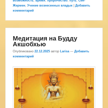
возможность
,
время
,
пророчество
,
путь
,
Сен-
Жермен
,
Учение вознесенных владык
|
Добавить
комментарий
Медитация на Будду
Акшобхью
Опубликовано
22.12.2025
автор
Larisa
—
Добавить
комментарий