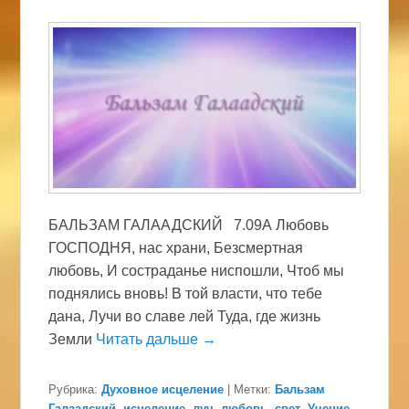
БАЛЬЗАМ ГАЛААДСКИЙ 7.09А Любовь
ГОСПОДНЯ, нас храни, Безсмертная
любовь, И состраданье ниспошли, Чтоб мы
поднялись вновь! В той власти, что тебе
дана, Лучи во славе лей Туда, где жизнь
Земли
Читать дальше →
Рубрика:
Духовное исцеление
|
Метки:
Бальзам
Галаадский
,
исцеление
,
луч
,
любовь
,
свет
,
Учение