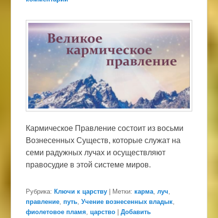
Кармическое Правление состоит из восьми
Вознесенных Существ, которые служат на
семи радужных лучах и осуществляют
правосудие в этой системе миров.
Рубрика:
Ключи к царству
|
Метки:
карма
,
луч
,
правление
,
путь
,
Учение вознесенных владык
,
фиолетовое пламя
,
царство
|
Добавить