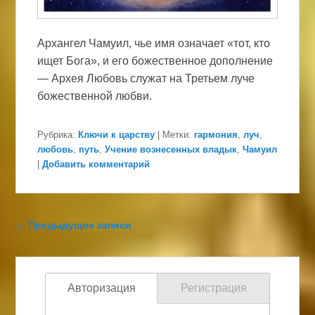
Архангел Чамуил, чье имя означает «тот, кто
ищет Бога», и его божественное дополнение
— Архея Любовь служат на Третьем луче
божественной любви.
Рубрика:
Ключи к царству
|
Метки:
гармония
,
луч
,
любовь
,
путь
,
Учение вознесенных владык
,
Чамуил
|
Добавить комментарий
Навигация по записям
←
Предыдущие записи
Авторизация
Регистрация