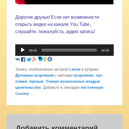
Дорогие друзья! Если нет возможности
открыть видео на канале You Tube,
слушайте, пожалуйста, аудио запись!
Аудиоплеер
00:00
00:00
Запись опубликована автором
Larisa
в рубрике
Духовное исцеление
с метками
исцеление
,
луч
,
пламя
,
призыв
,
Учение вознесенных владык
,
целительство
. Добавьте в закладки
постоянную
ссылку
.
Добавить комментарий