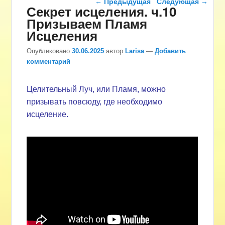
←
Предыдущая
Следующая
→
Секрет исцеления. ч.10
Призываем Пламя
Исцеления
Опубликовано
30.06.2025
автор
Larisa
—
Добавить
комментарий
Целительный Луч, или Пламя, можно
призывать повсюду, где необходимо
исцеление.