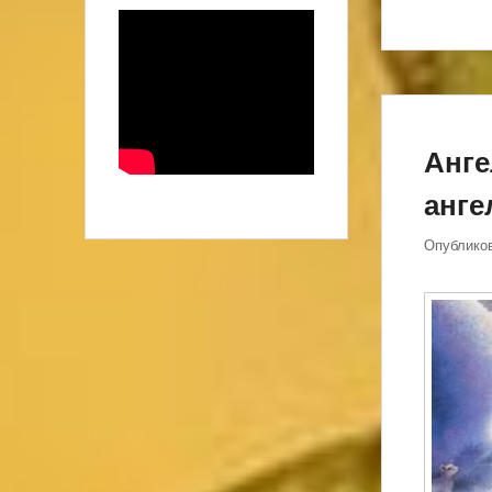
Анге
анге
Опублико