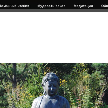
Домашние чтения
Мудрость веков
Медитации
Общ