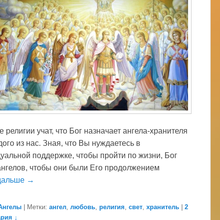
 религии учат, что Бог назначает ангела-хранителя
ого из нас. Зная, что Вы нуждаетесь в
уальной поддержке, чтобы пройти по жизни, Бог
ангелов, чтобы они были Его продолжением
дальше →
Ангелы
|
Метки:
ангел
,
любовь
,
религия
,
свет
,
хранитель
|
2
рия ↓