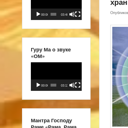
хран
Опублико
00:00
03:48
Гуру Ма о звуке
«ОМ»
Видеоплеер
00:00
03:11
Мантра Господу
Раме «Рама, Рама,