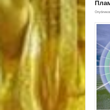
Плам
Опублико