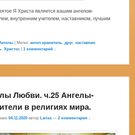
ятое Я Христа является вашим ангелом-
лем, внутренним учителем, наставником, лучшим
Ангелы
|
Метки:
ангел-хранитель
,
друг
,
наставник
,
ь
,
Христос
|
1 комментарий ↓
лы Любви. ч.25 Ангелы-
ители в религиях мира.
вано
04.11.2020
автор
Larisa
—
2 комментария ↓