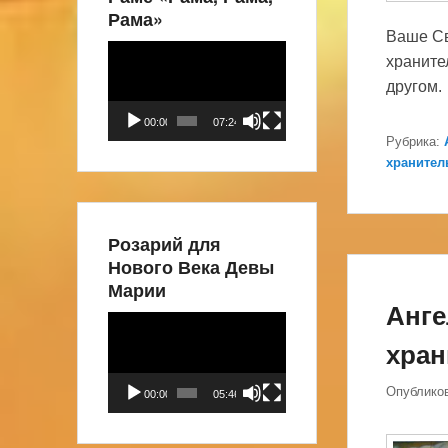
Рама»
Ваше Св
Видеоплеер
храните
другом.
00:00
07:24
Рубрика:
хранител
Розарий для
Нового Века Девы
Марии
Анге
Видеоплеер
хран
Опублико
00:00
05:46