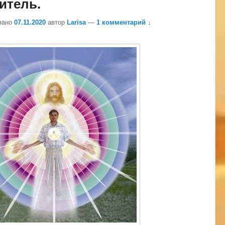
итель.
вано
07.11.2020
автор
Larisa
—
1 комментарий ↓