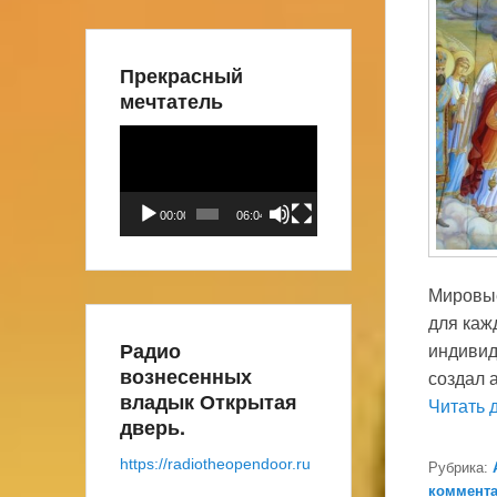
Прекрасный
мечтатель
Видеоплеер
00:00
06:04
Мировые
для кажд
Радио
индивид
вознесенных
создал 
владык Открытая
Читать 
дверь.
https://radiotheopendoor.ru
Рубрика:
коммента