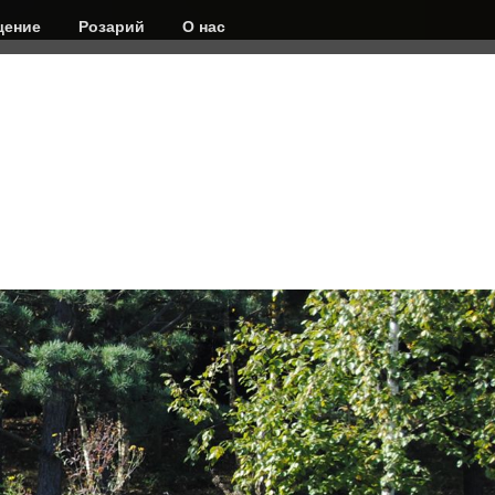
ение
Розарий
О нас