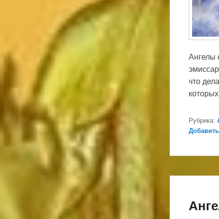
Ангелы 
эмиссар
что дела
которы
Рубрика:
Добавить
Анге