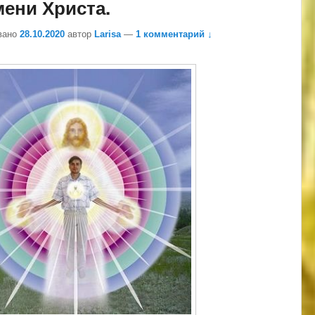
ени Христа.
вано
28.10.2020
автор
Larisa
—
1 комментарий ↓