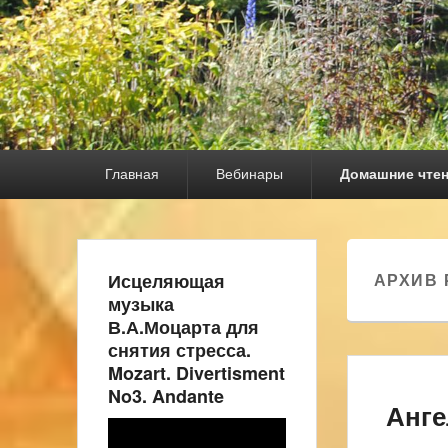
Основное
Главная
Вебинары
Домашние чте
меню
Исцеляющая
АРХИВ 
музыка
В.А.Моцарта для
снятия стресса.
Mozart. Divertisment
No3. Andante
Анге
Видеоплеер