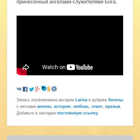
принесенный ангелами-служителями Бога.
Запись опубликована автором
Larisa
в рубрике
Ангелы
с метками
ангелы
,
история
,
любовь
,
ответ
,
призыв
.
Добавьте в закладки
постоянную ссылку
.