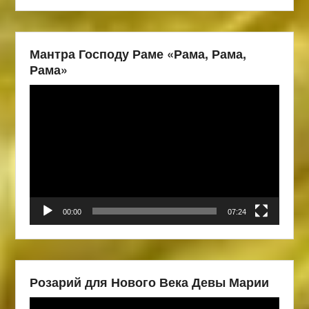
Мантра Господу Раме «Рама, Рама,
Рама»
Видеоплеер
00:00
07:24
Розарий для Нового Века Девы Марии
Видеоплеер