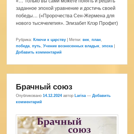
«… Только вы сами можете понять и решить
заданное эпохой уравнение и достичь своей
победы… («Пророчества Сен-Жермена для
нового тысячелетия». Элизабет Клэр Профет)
Рубрика:
Ключи к царству
|
Метки:
век
,
план
,
победа
,
путь
,
Учение вознесенных владык
,
эпоха
|
Добавить комментарий
Брачный союз
Опубликовано
14.12.2024
автор
Larisa
—
Добавить
комментарий