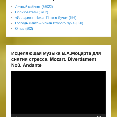
Личный кабинет (35022)
Пользователи (3702)
«Илларион– Чохан Пятого Луча» (666)
Господь Ланто – Чохан Второго Луча (620)
О нас (502)
Исцеляющая музыка В.А.Моцарта для
снятия стресса. Mozart. Divertisment
No3. Andante
Видеоплеер