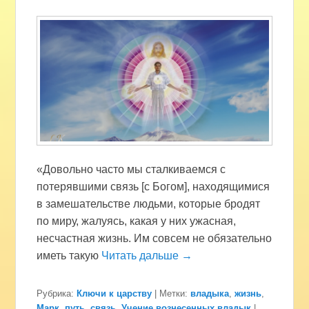
«Довольно часто мы сталкиваемся с
потерявшими связь [с Богом], находящимися
в замешательстве людьми, которые бродят
по миру, жалуясь, какая у них ужасная,
несчастная жизнь. Им совсем не обязательно
иметь такую
Читать дальше →
Рубрика:
Ключи к царству
|
Метки:
владыка
,
жизнь
,
Марк
,
путь
,
связь
,
Учение вознесенных владык
|