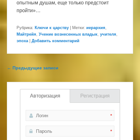
опытным душам, еще только предстоит
пройти»…
Рубрика:
Ключи к царству
|
Метки:
иерархия
,
Майтрейя
,
Учение вознесенных владык
,
учителя
,
эпоха
|
Добавить комментарий
Навигация по записям
←
Предыдущие записи
Авторизация
Регистрация
*
*