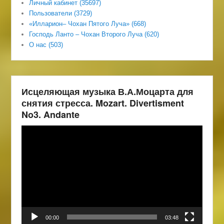
Личный кабинет (35697)
Пользователи (3729)
«Илларион– Чохан Пятого Луча» (668)
Господь Ланто – Чохан Второго Луча (620)
О нас (503)
Исцеляющая музыка В.А.Моцарта для
снятия стресса. Mozart. Divertisment
No3. Andante
Видеоплеер
00:00
03:48