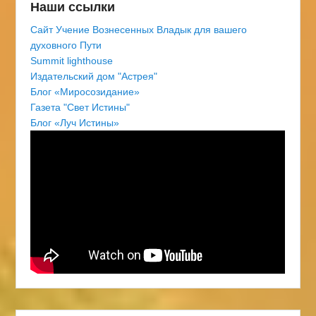
Наши ссылки
Сайт Учение Вознесенных Владык для вашего
духовного Пути
Summit lighthouse
Издательский дом "Астрея"
Блог «Миросозидание»
Газета "Свет Истины"
Блог «Луч Истины»