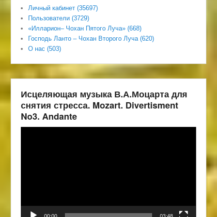
Личный кабинет (35697)
Пользователи (3729)
«Илларион– Чохан Пятого Луча» (668)
Господь Ланто – Чохан Второго Луча (620)
О нас (503)
Исцеляющая музыка В.А.Моцарта для
снятия стресса. Mozart. Divertisment
No3. Andante
Видеоплеер
00:00
03:48