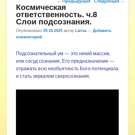
←
Предыдущая
Следующая
→
Космическая
ответственность. ч.8
Слои подсознания.
Опубликовано
29.10.2025
автор
Larisa
—
Добавить
комментарий
Подсознательный ум — это некий массив,
или сосуд сознания. Его предназначение —
отражать всю необъятность Бого-потенциала
и стать зеркалом сверхсознания.