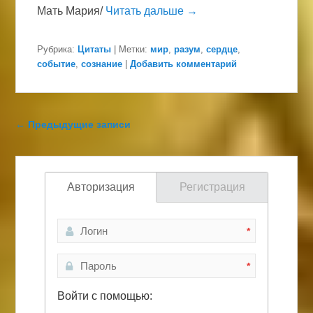
Мать Мария/
Читать дальше →
Рубрика:
Цитаты
|
Метки:
мир
,
разум
,
сердце
,
событие
,
сознание
|
Добавить комментарий
Навигация по записям
←
Предыдущие записи
Авторизация
Регистрация
*
*
Войти с помощью: