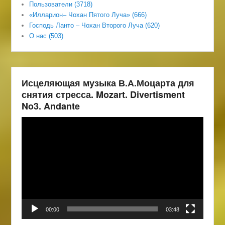
Пользователи (3718)
«Илларион– Чохан Пятого Луча» (666)
Господь Ланто – Чохан Второго Луча (620)
О нас (503)
Исцеляющая музыка В.А.Моцарта для
снятия стресса. Mozart. Divertisment
No3. Andante
Видеоплеер
00:00
03:48