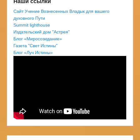
Наши ссылки
Сайт Учение Вознесенных Владык для вашего
духовного Пути
Summit lighthouse
Издательский дом "Астрея"
Блог «Миросозидание»
Газета "Свет Истины"
Блог «Луч Истины»