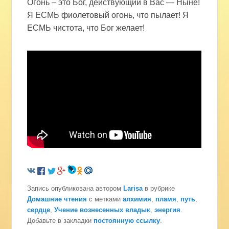
Огонь – это Бог, действующий в Вас — Ныне!
Я ЕСМЬ фиолетовый огонь, что пылает! Я
ЕСМЬ чистота, что Бог желает!
Запись опубликована автором
Larisa
в рубрике
Домашние чтения
с метками
алхимия
,
пламя
,
путь
,
сердце
,
Учение вознесенных владык
,
энергия
.
Добавьте в закладки
постоянную ссылку
.