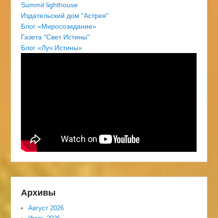
Summit lighthouse
Издательский дом "Астрея"
Блог «Миросозидание»
Газета "Свет Истины"
Блог «Луч Истины»
Архивы
Август 2026