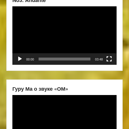
No3. Andante
Видеоплеер
00:00
03:48
Гуру Ма о звуке «ОМ»
Видеоплеер