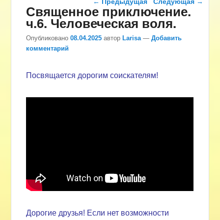
←
Предыдущая
Следующая
→
Священное приключение.
ч.6. Человеческая воля.
Опубликовано
08.04.2025
автор
Larisa
—
Добавить
комментарий
Посвящается дорогим соискателям!
Дорогие друзья! Если нет возможности