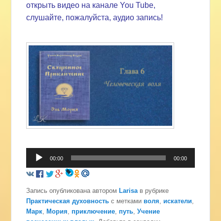
открыть видео на канале You Tube,
слушайте, пожалуйста, аудио запись!
Аудиоплеер
00:00
00:00
Запись опубликована автором
Larisa
в рубрике
Практическая духовность
с метками
воля
,
искатели
,
Марк
,
Мория
,
приключение
,
путь
,
Учение