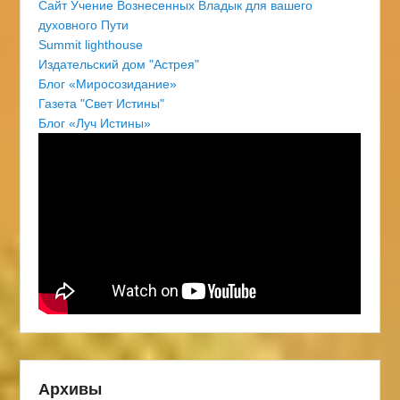
Сайт Учение Вознесенных Владык для вашего
духовного Пути
Summit lighthouse
Издательский дом "Астрея"
Блог «Миросозидание»
Газета "Свет Истины"
Блог «Луч Истины»
Архивы