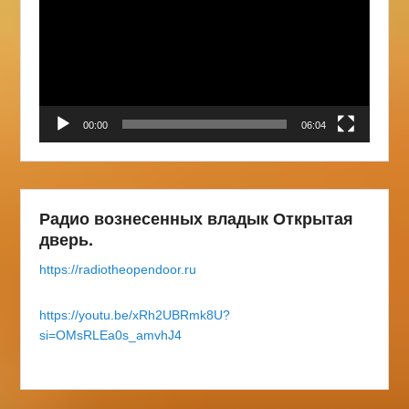
00:00
06:04
Радио вознесенных владык Открытая
дверь.
https://radiotheopendoor.ru
https://youtu.be/xRh2UBRmk8U?
si=OMsRLEa0s_amvhJ4