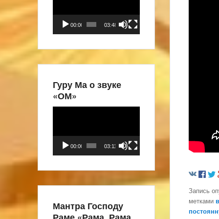
00:00
03:48
Гуру Ма о звуке
«ОМ»
Видеоплеер
00:00
03:11
Запись о
метками
Мантра Господу
постоянн
Раме «Рама, Рама,