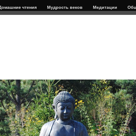
Домашние чтения
Мудрость веков
Медитации
Общ