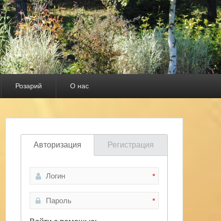
Розарий
О нас
Авторизация
Регистрация
*
*