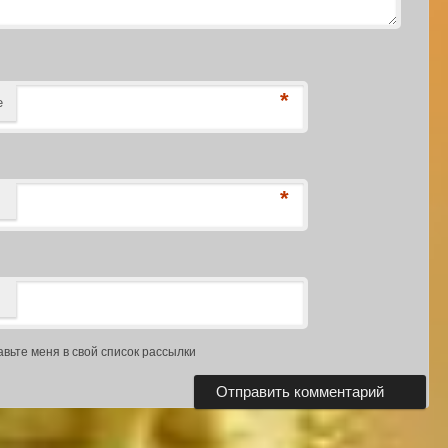
*
е
*
авьте меня в свой список рассылки