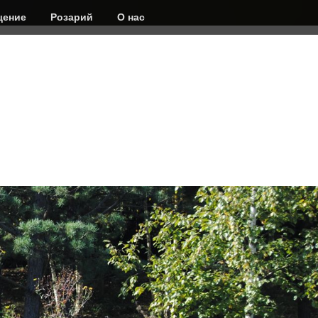
ение
Розарий
О нас