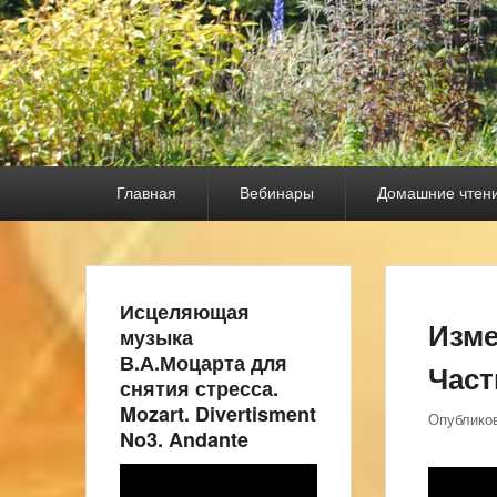
Основное
Главная
Вебинары
Домашние чтен
меню
Исцеляющая
Изме
музыка
В.А.Моцарта для
Част
снятия стресса.
Mozart. Divertisment
Опублико
No3. Andante
Видеоплеер