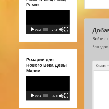
Рама»
Видеоплеер
Доба
00:00
07:24
Войти с
Ваш адрес 
Розарий для
Нового Века Девы
Коммен
Марии
Видеоплеер
00:00
05:46