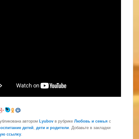
публикована автором
Lyubov
в рубрике
Любовь и семья
с
воспитание детей
,
дети и родители
. Добавьте в закладки
ую ссылку
.