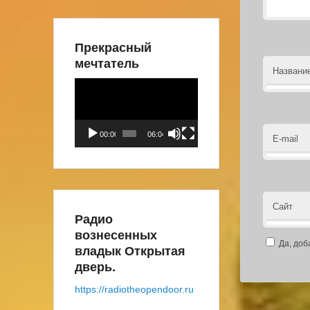
Прекрасный
мечтатель
Названи
Видеоплеер
00:00
06:04
E-mail
Сайт
Радио
вознесенных
Да, доб
владык Открытая
дверь.
https://radiotheopendoor.ru