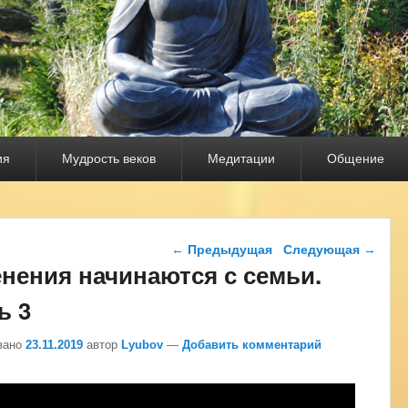
ия
Мудрость веков
Медитации
Общение
Навигация по записям
←
Предыдущая
Следующая
→
нения начинаются с семьи.
ь 3
вано
23.11.2019
автор
Lyubov
—
Добавить комментарий