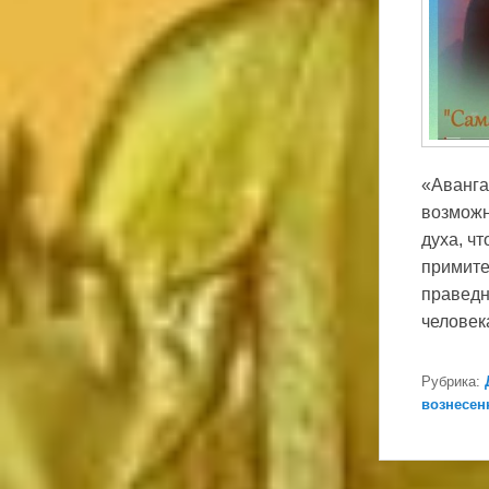
«Аванга
возможн
духа, ч
примите
праведн
человек
Рубрика:
вознесен