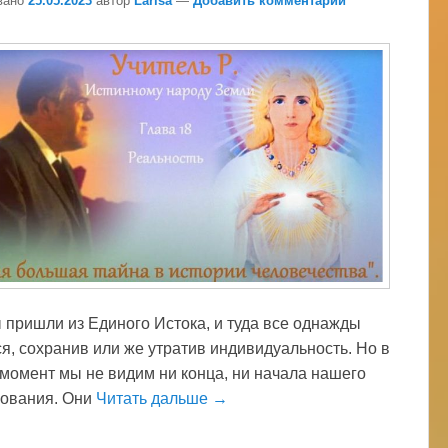
вано
25.05.2023
автор
Larisa
—
Добавить комментарий
 пришли из Единого Истока, и туда все однажды
я, сохранив или же утратив индивидуальность. Но в
момент мы не видим ни конца, ни начала нашего
ования. Они
Читать дальше →