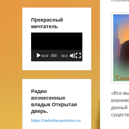
Опублико
Прекрасный
мечтатель
Видеоплеер
00:00
06:04
Радио
«Все мы
вознесенных
вернемс
владык Открытая
данный 
дверь.
существ
https://radiotheopendoor.ru