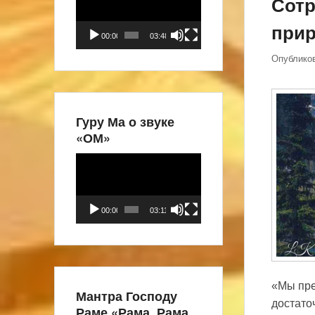
Сотр
при
00:00
03:48
Опублико
Гуру Ма о звуке
«ОМ»
Видеоплеер
00:00
03:11
«Мы пре
Мантра Господу
достато
Раме «Рама, Рама,