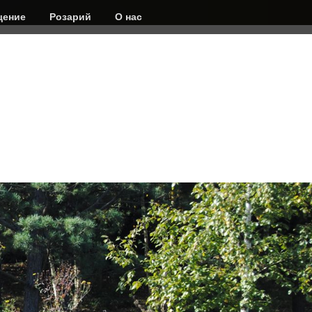
ение
Розарий
О нас