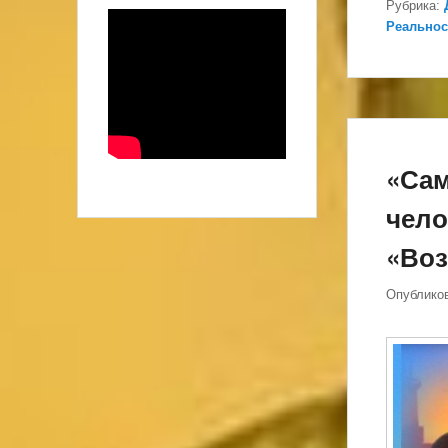
Рубрика:
Реальнос
«Сам
чело
«Воз
Опублико