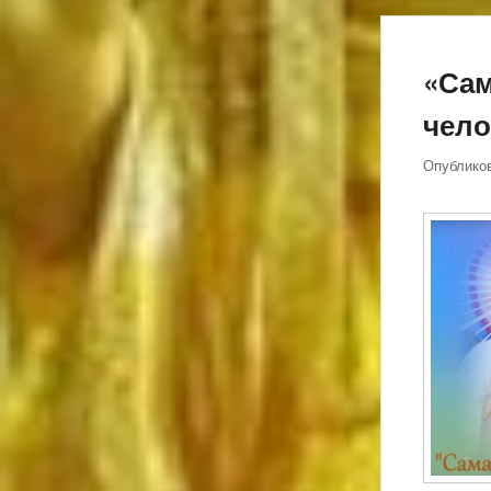
«Сам
чело
Опублико