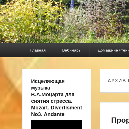
Основное
Главная
Вебинары
Домашние чтен
меню
Исцеляющая
АРХИВ 
музыка
В.А.Моцарта для
снятия стресса.
Mozart. Divertisment
No3. Andante
Прор
Видеоплеер