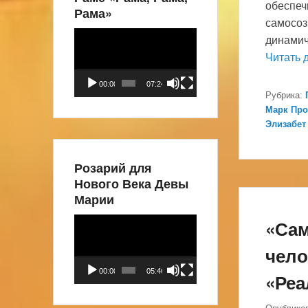
обеспеч
Рама»
самосоз
Видеоплеер
динамич
Читать 
00:00
07:24
Рубрика:
Марк Пр
Элизабет
Розарий для
Нового Века Девы
Марии
«Сам
Видеоплеер
чело
00:00
05:46
«Реа