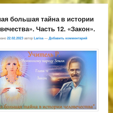
ая большая тайна в истории
вечества». Часть 12. «Закон».
вано
22.02.2023
автор
Larisa
—
Добавить комментарий