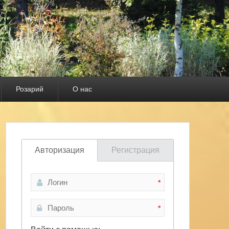
Розарий
О нас
Авторизация
Регистрация
*
*