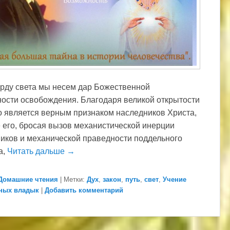
рду света мы несем дар Божественной
ости освобождения. Благодаря великой открытости
то является верным признаком наследников Христа,
 его, бросая вызов механистической инерции
иков и механической праведности поддельного
а,
Читать дальше →
Домашние чтения
|
Метки:
Дух
,
закон
,
путь
,
свет
,
Учение
ных владык
|
Добавить комментарий