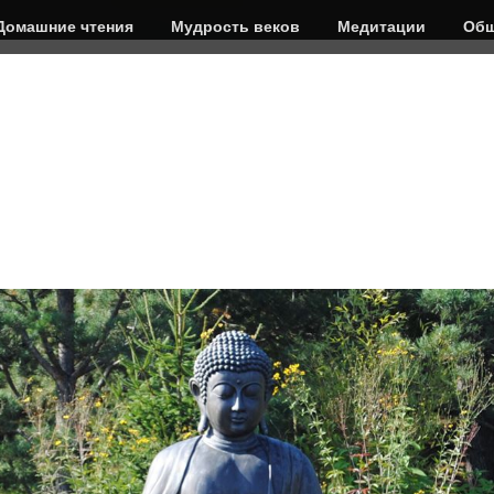
Домашние чтения
Мудрость веков
Медитации
Общ