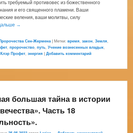
ить требуемый противовес из божественного
нания и его священного пламени. Ваши
еские веления, ваши молитвы, силу
дальше →
Пророчества Сен-Жермена
|
Метки:
время
,
закон
,
Земля
,
офет
,
пророчество
,
путь
,
Учение вознесенных владык
,
 Клэр Профет
,
энергия
|
Добавить комментарий
ая большая тайна в истории
вечества». Часть 18
льность».