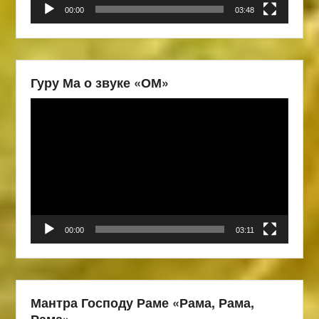
00:00
03:48
Гуру Ма о звуке «ОМ»
Видеоплеер
00:00
03:11
Мантра Господу Раме «Рама, Рама,
Рама»