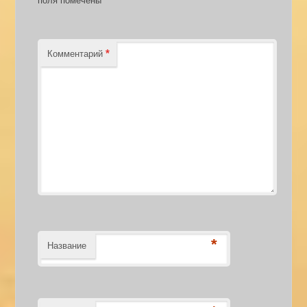
поля помечены
*
Комментарий
*
Название