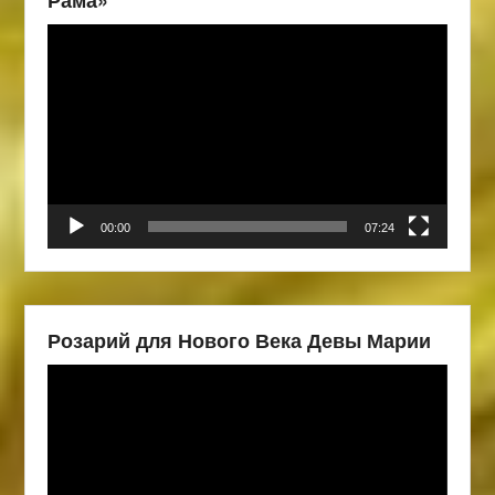
Видеоплеер
00:00
07:24
Розарий для Нового Века Девы Марии
Видеоплеер