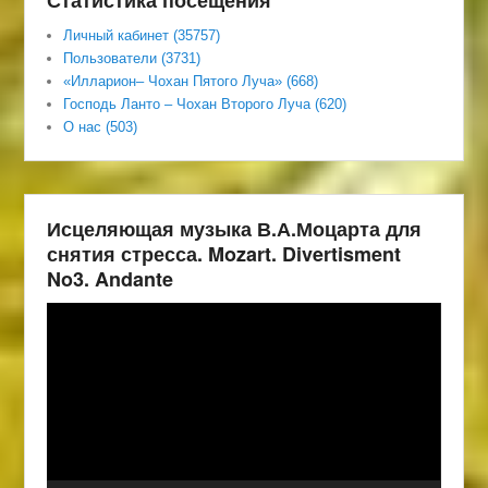
Статистика посещения
Личный кабинет (35757)
Пользователи (3731)
«Илларион– Чохан Пятого Луча» (668)
Господь Ланто – Чохан Второго Луча (620)
О нас (503)
Исцеляющая музыка В.А.Моцарта для
снятия стресса. Mozart. Divertisment
No3. Andante
Видеоплеер