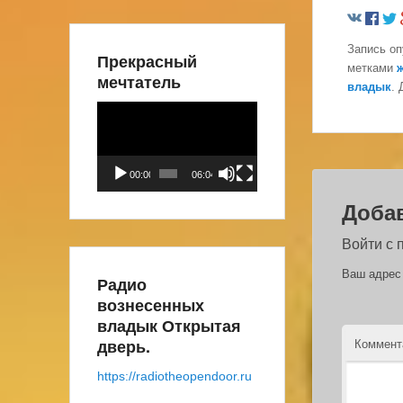
Запись о
Прекрасный
метками
мечтатель
владык
.
Видеоплеер
00:00
06:04
Доба
Войти с
Ваш адрес 
Радио
вознесенных
владык Открытая
дверь.
Коммен
https://radiotheopendoor.ru