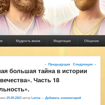
ия
Мудрость веков
Медитации
Общение
Навигация по записям
←
Предыдущая
Следующая
→
ая большая тайна в истории
вечества». Часть 18
льность».
вано
25.05.2023
автор
Larisa
—
Добавить комментарий