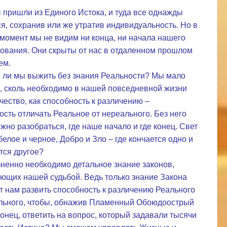
 пришли из Единого Истока, и туда все однажды
я, сохранив или же утратив индивидуальность. Но в
момент мы не видим ни конца, ни начала нашего
ования. Они скрыты от нас в отдаленном прошлом
ем.
ли мы выжить без знания Реальности? Мы мало
, сколь необходимо в нашей повседневной жизни
ачество, как способность к различению –
ость отличать Реальное от нереального. Без него
жно разобраться, где наше начало и где конец. Свет
белое и черное, Добро и Зло – где кончается одно и
тся другое?
ненно необходимо детальное знание законов,
ющих нашей судьбой. Ведь только знание Закона
т нам развить способность к различению Реального
льного, чтобы, обнажив Пламенный Обоюдоострый
конец, ответить на вопрос, который задавали тысячи