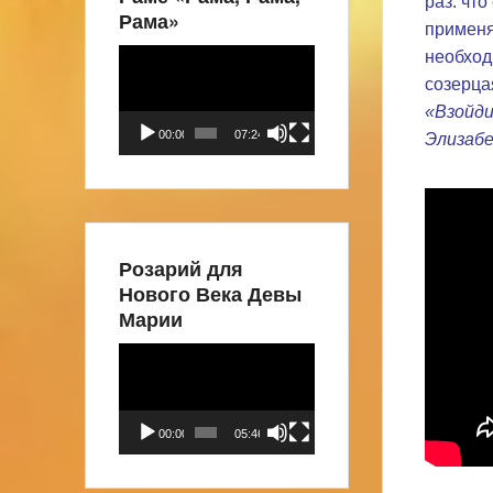
раз: чт
Рама»
применя
необход
Видеоплеер
созерца
«Взойди
00:00
07:24
Элизаб
Розарий для
Нового Века Девы
Марии
Видеоплеер
00:00
05:46