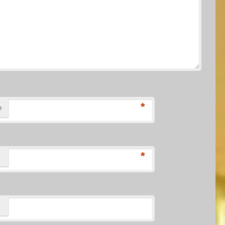
*
е
*