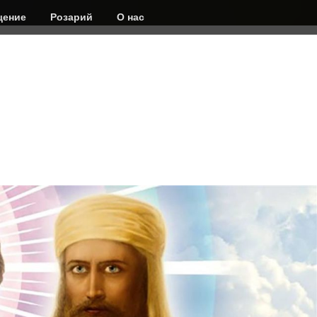
ение
Розарий
О нас