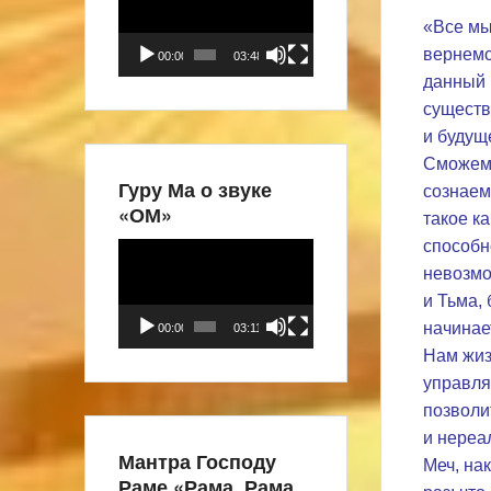
«Все мы
вернемс
00:00
03:48
данный 
существ
и будущ
Сможем 
Гуру Ма о звуке
сознаем
«ОМ»
такое к
способн
Видеоплеер
невозмо
и Тьма, 
начинае
00:00
03:11
Нам жиз
управля
позволи
и нереа
Мантра Господу
Меч, на
Раме «Рама, Рама,