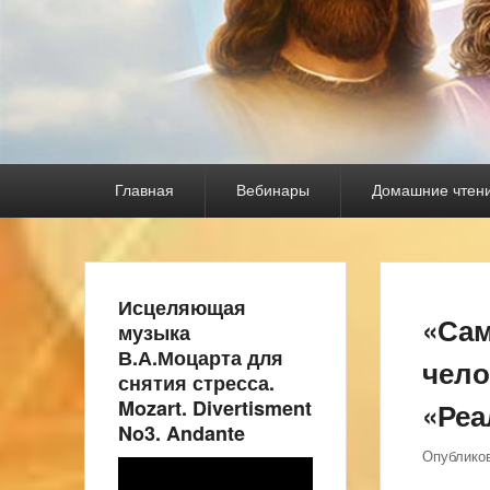
Основное
Главная
Вебинары
Домашние чтен
меню
Исцеляющая
«Сам
музыка
В.А.Моцарта для
чело
снятия стресса.
Mozart. Divertisment
«Реа
No3. Andante
Опублико
Видеоплеер