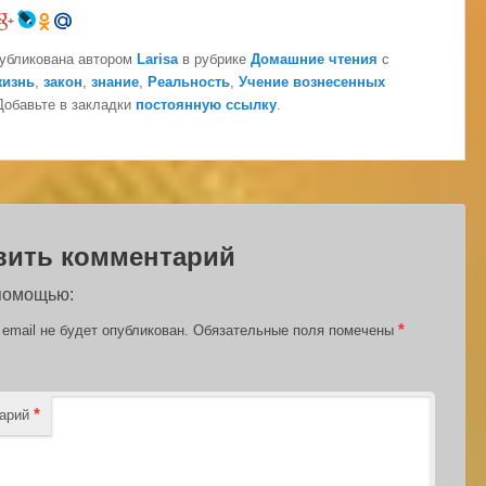
публикована автором
Larisa
в рубрике
Домашние чтения
с
жизнь
,
закон
,
знание
,
Реальность
,
Учение вознесенных
 Добавьте в закладки
постоянную ссылку
.
вить комментарий
 помощью:
*
email не будет опубликован.
Обязательные поля помечены
*
тарий