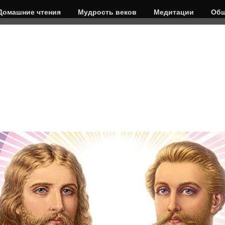
Домашние чтения
Мудрость веков
Медитации
Общ