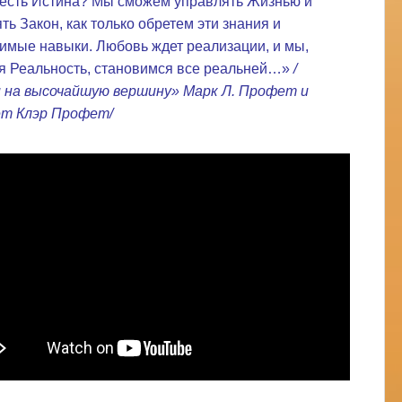
о есть Истина? Мы сможем управлять Жизнью и
ть Закон, как только обретем эти знания и
имые навыки. Любовь ждет реализации, и мы,
я Реальность, становимся все реальней…»
/
 на высочайшую вершину» Марк Л. Профет и
ет Клэр Профет/