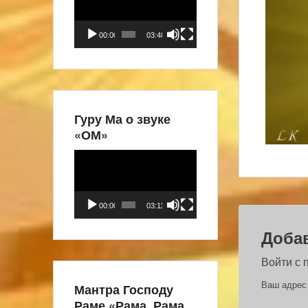
00:00
03:48
Гуру Ма о звуке
«ОМ»
Видеоплеер
00:00
03:11
Доба
Войти с
Ваш адрес 
Мантра Господу
Раме «Рама, Рама,