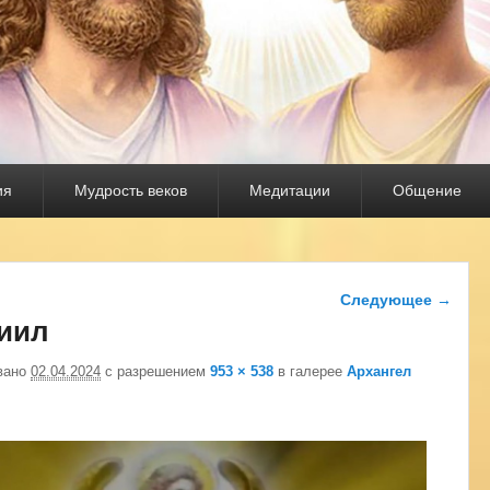
ия
Мудрость веков
Медитации
Общение
Навигация по
Следующее →
изображениям
иил
вано
02.04.2024
с разрешением
953 × 538
в галерее
Архангел