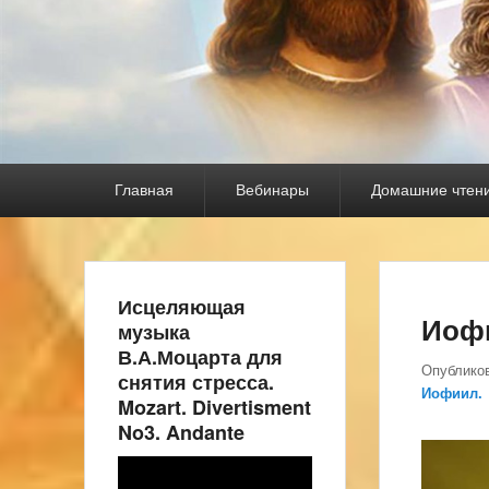
Основное
Главная
Вебинары
Домашние чтен
меню
Исцеляющая
Иоф
музыка
В.А.Моцарта для
Опублико
снятия стресса.
Иофиил.
Mozart. Divertisment
No3. Andante
Видеоплеер