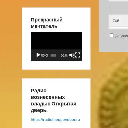
Прекрасный
Сайт
мечтатель
Видеоплеер
Да, доб
00:00
06:04
Радио
вознесенных
владык Открытая
дверь.
https://radiotheopendoor.ru