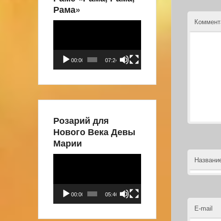
Рама»
Коммен
Видеоплеер
00:00
07:24
Розарий для
Нового Века Девы
Марии
Видеоплеер
Названи
00:00
05:46
E-mail