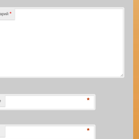
*
тарий
*
е
*