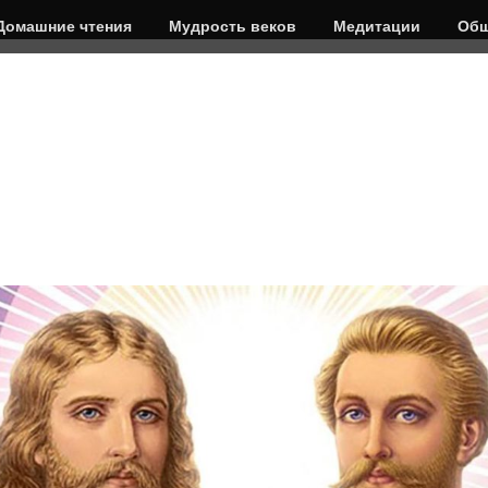
Домашние чтения
Мудрость веков
Медитации
Общ