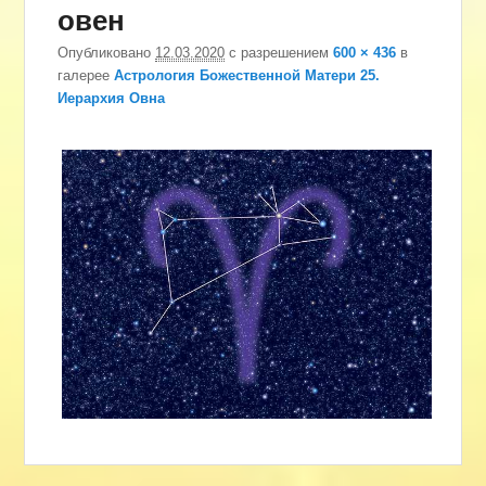
овен
изоб
Опубликовано
12.03.2020
с разрешением
600 × 436
в
галерее
Астрология Божественной Матери 25.
Иерархия Овна