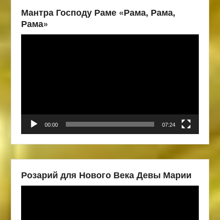
Мантра Господу Раме «Рама, Рама,
Рама»
Видеоплеер
00:00
07:24
Розарий для Нового Века Девы Марии
Видеоплеер