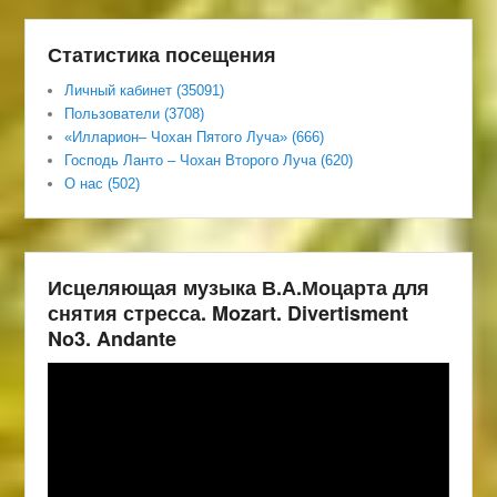
Статистика посещения
Личный кабинет (35091)
Пользователи (3708)
«Илларион– Чохан Пятого Луча» (666)
Господь Ланто – Чохан Второго Луча (620)
О нас (502)
Исцеляющая музыка В.А.Моцарта для
снятия стресса. Mozart. Divertisment
No3. Andante
Видеоплеер