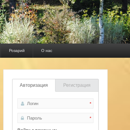
Розарий
О нас
гация по
ражениям
Авторизация
Регистрация
*
*