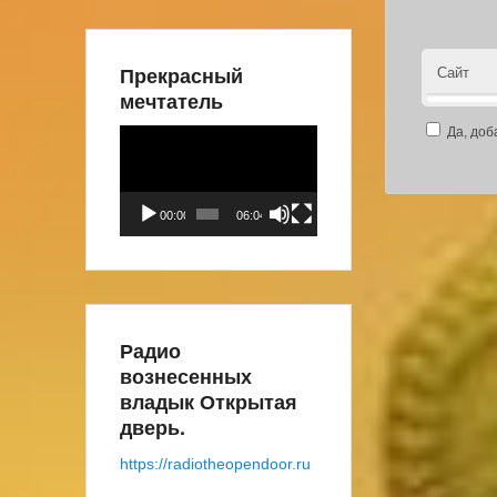
Прекрасный
Сайт
мечтатель
Да, доб
Видеоплеер
00:00
06:04
Радио
вознесенных
владык Открытая
дверь.
https://radiotheopendoor.ru