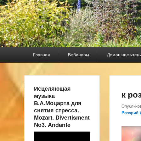
Основное
Главная
Вебинары
Домашние чтен
меню
Исцеляющая
к ро
музыка
В.А.Моцарта для
Опублико
снятия стресса.
Розарий 
Mozart. Divertisment
No3. Andante
Видеоплеер