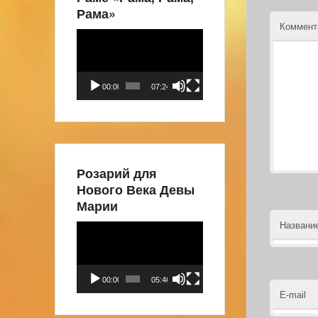
Рама»
Коммен
Видеоплеер
00:00
07:24
Розарий для
Нового Века Девы
Марии
Названи
Видеоплеер
00:00
05:46
E-mail