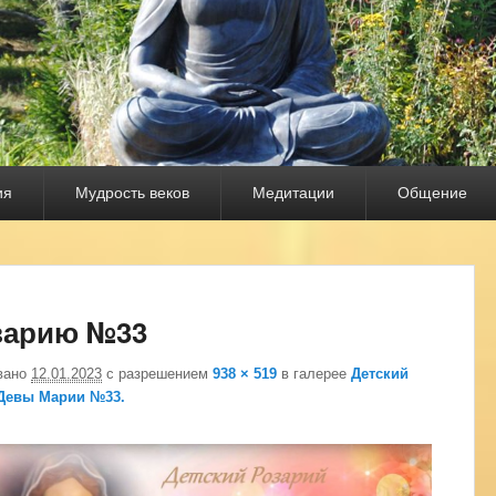
ия
Мудрость веков
Медитации
Общение
Нави
изоб
зарию №33
вано
12.01.2023
с разрешением
938 × 519
в галерее
Детский
Девы Марии №33.