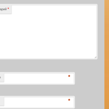
*
тарий
*
е
*