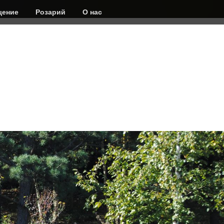
ение
Розарий
О нас