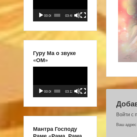
00:00
03:48
Гуру Ма о звуке
«ОМ»
Видеоплеер
00:00
03:11
Доба
Войти с
Ваш адрес 
Мантра Господу
Раме «Рама, Рама,