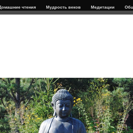
Домашние чтения
Мудрость веков
Медитации
Общ