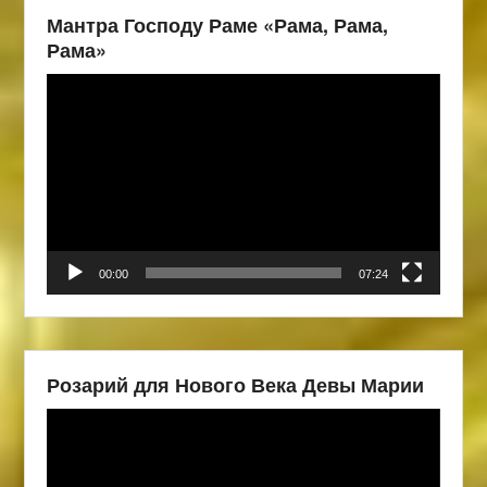
Мантра Господу Раме «Рама, Рама,
Рама»
Видеоплеер
00:00
07:24
Розарий для Нового Века Девы Марии
Видеоплеер