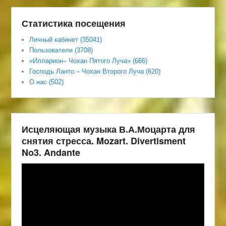
Статистика посещения
Личный кабинет (35041)
Пользователи (3708)
«Илларион– Чохан Пятого Луча» (666)
Господь Ланто – Чохан Второго Луча (620)
О нас (502)
Исцеляющая музыка В.А.Моцарта для
снятия стресса. Mozart. Divertisment
No3. Andante
Видеоплеер