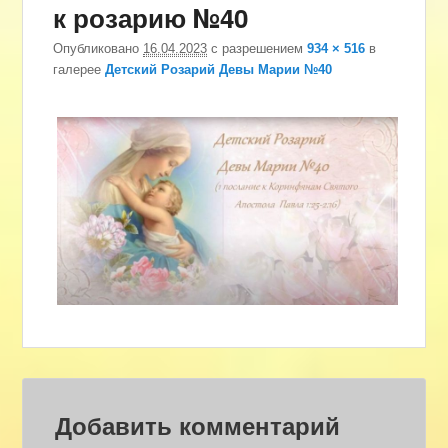
к розарию №40
изоб
Опубликовано
16.04.2023
с разрешением
934 × 516
в
галерее
Детский Розарий Девы Марии №40
Добавить комментарий