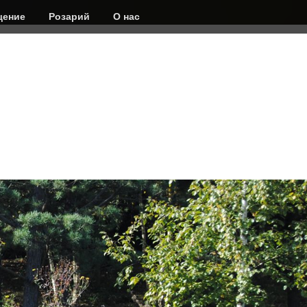
ение
Розарий
О нас