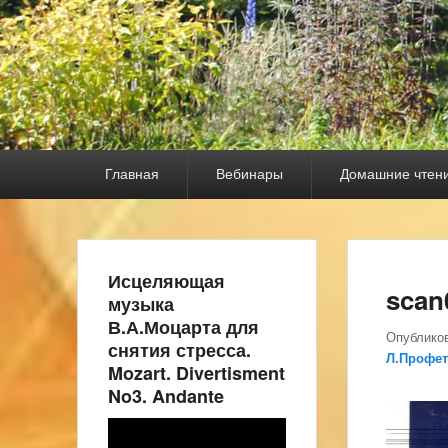
Основное
Главная
Вебинары
Домашние чтен
меню
Исцеляющая
scan
музыка
В.А.Моцарта для
Опублико
снятия стресса.
Л.Профет
Mozart. Divertisment
No3. Andante
Видеоплеер