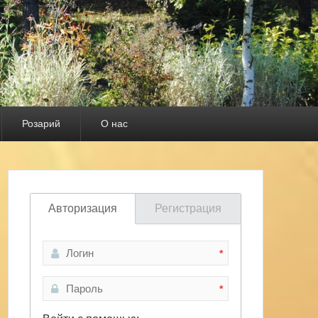
Розарий
О нас
гация по
ражениям
Авторизация
Регистрация
*
*