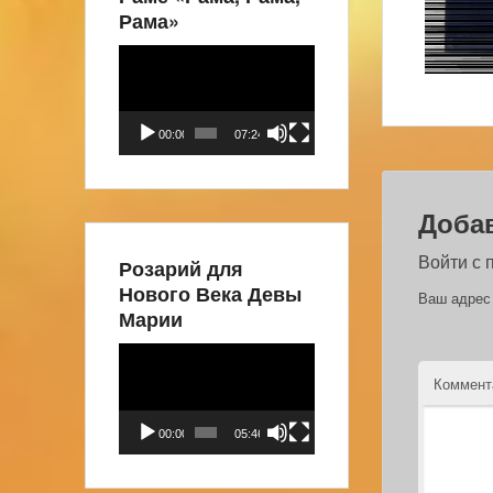
Рама»
Видеоплеер
00:00
07:24
Доба
Войти с
Розарий для
Нового Века Девы
Ваш адрес 
Марии
Видеоплеер
Коммен
00:00
05:46