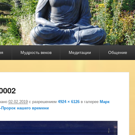
ия
Мудрость веков
Медитации
Общение
Нави
изоб
0002
вано
02.02.2019
с разрешением
4924 × 6126
в галерее
Марк
-Пророк нашего времени