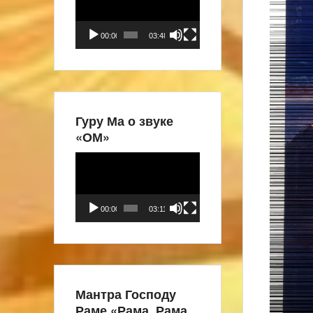
00:00
03:48
Гуру Ма о звуке
«ОМ»
Видеоплеер
00:00
03:11
Мантра Господу
Раме «Рама, Рама,