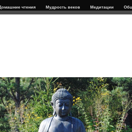
Домашние чтения
Мудрость веков
Медитации
Общ