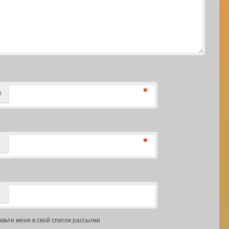
*
е
*
авьте меня в свой список рассылки