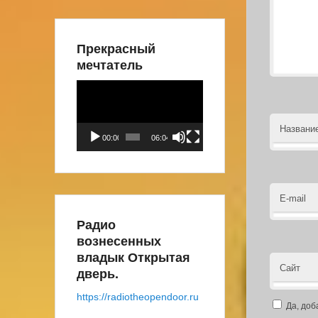
Прекрасный
мечтатель
Видеоплеер
Названи
00:00
06:04
E-mail
Радио
вознесенных
владык Открытая
Сайт
дверь.
https://radiotheopendoor.ru
Да, доб