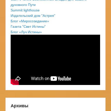
духовного Пути
Summit lighthouse
Издательский дом "Астрея"
Блог «Миросозидание»
Газета "Свет Истины"
Блог «Луч Истины»
Архивы