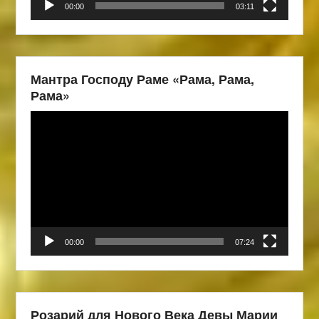
00:00
03:11
Мантра Господу Раме «Рама, Рама,
Рама»
Видеоплеер
00:00
07:24
Розарий для Нового Века Девы Марии