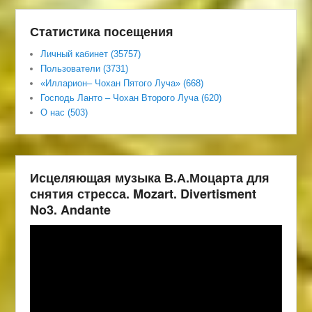
Статистика посещения
Личный кабинет (35757)
Пользователи (3731)
«Илларион– Чохан Пятого Луча» (668)
Господь Ланто – Чохан Второго Луча (620)
О нас (503)
Исцеляющая музыка В.А.Моцарта для
снятия стресса. Mozart. Divertisment
No3. Andante
Видеоплеер