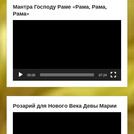
Мантра Господу Раме «Рама, Рама,
Рама»
Видеоплеер
00:00
07:24
Розарий для Нового Века Девы Марии
Видеоплеер