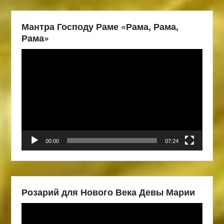
Мантра Господу Раме «Рама, Рама,
Рама»
Видеоплеер
00:00
07:24
Розарий для Нового Века Девы Марии
Видеоплеер