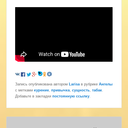
Запись опубликована автором
Larisa
в рубрике
Ангелы
с метками
курение
,
привычка
,
сущность
,
табак
.
Добавьте в закладки
постоянную ссылку
.