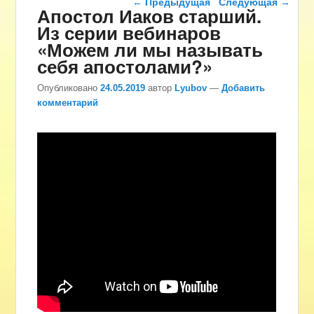
←
Предыдущая
Следующая
→
Апостол Иаков старший.
Из серии вебинаров
«Можем ли мы называть
себя апостолами?»
Опубликовано
24.05.2019
автор
Lyubov
—
Добавить
комментарий