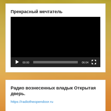
Прекрасный мечтатель
Видеоплеер
00:00
06:04
Радио вознесенных владык Открытая
дверь.
https://radiotheopendoor.ru