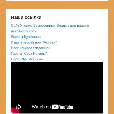
Наши ссылки
Сайт Учение Вознесенных Владык для вашего
духовного Пути
Summit lighthouse
Издательский дом "Астрея"
Блог «Миросозидание»
Газета "Свет Истины"
Блог «Луч Истины»