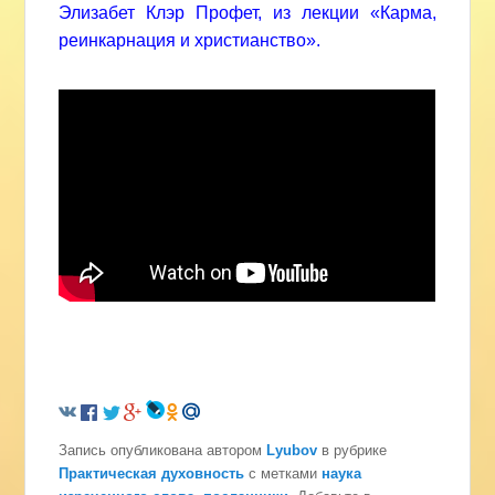
Элизабет Клэр Профет, из лекции «Карма,
реинкарнация и христианство».
Запись опубликована автором
Lyubov
в рубрике
Практическая духовность
с метками
наука