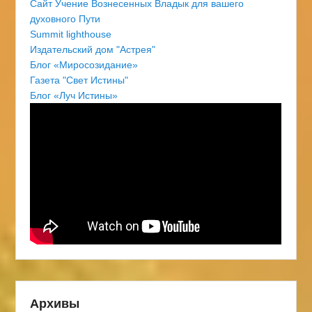
Сайт Учение Вознесенных Владык для вашего
духовного Пути
Summit lighthouse
Издательский дом "Астрея"
Блог «Миросозидание»
Газета "Свет Истины"
Блог «Луч Истины»
Архивы