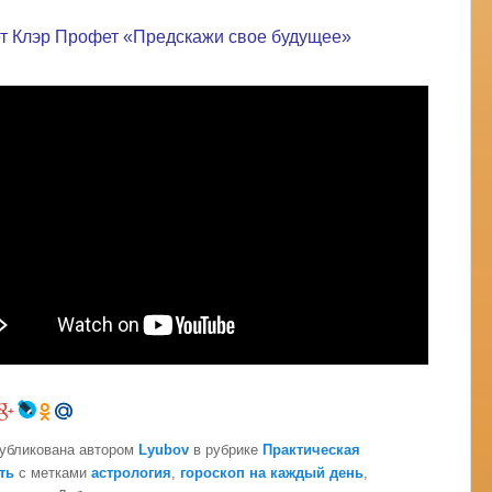
т Клэр Профет «Предскажи свое будущее»
публикована автором
Lyubov
в рубрике
Практическая
ть
с метками
астрология
,
гороскоп на каждый день
,