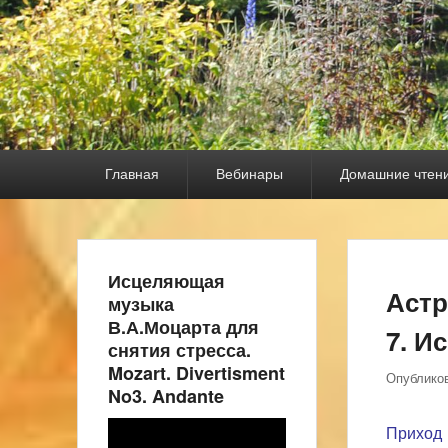
Основное
Главная
Вебинары
Домашние чтен
меню
Исцеляющая
Астр
музыка
В.А.Моцарта для
7. И
снятия стресса.
Mozart. Divertisment
Опублико
No3. Andante
Видеоплеер
Приход