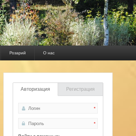
Розарий
О нас
Авторизация
Регистрация
*
*