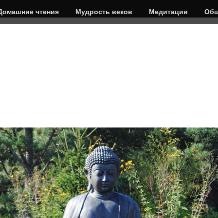
Домашние чтения
Мудрость веков
Медитации
Общ