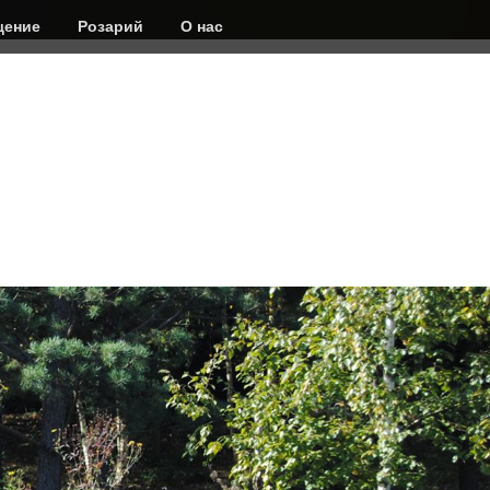
ение
Розарий
О нас