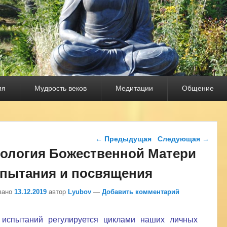
ия
Мудрость веков
Медитации
Общение
Навигация по записям
←
Предыдущая
Следующая
→
ология Божественной Матери
спытания и посвящения
вано
13.12.2019
автор
Lyubov
—
Добавить комментарий
 испытаний регулируется циклами наших личных