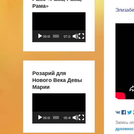
Рама»
Элизабе
Видеоплеер
00:00
07:24
Розарий для
Нового Века Девы
Марии
Видеоплеер
00:00
05:46
Запись о
духовнос