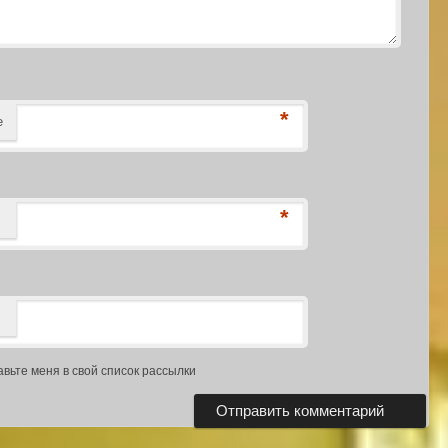
*
е
*
авьте меня в свой список рассылки