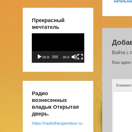
натальна
Прекрасный
мечтатель
Видеоплеер
Доба
Войти с
00:00
06:04
Ваш адрес 
Коммен
Радио
вознесенных
владык Открытая
дверь.
https://radiotheopendoor.ru