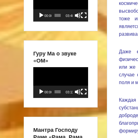
космич
высвобо
00:00
03:48
тоже и
являе
развива
Даже е
Гуру Ма о звуке
«ОМ»
физичес
или же 
Видеоплеер
случае 
поля и 
00:00
03:11
Каждая
субста
доброд
благоп
Мантра Господу
формиру
Раме «Рама, Рама,