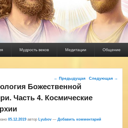
ия
Мудрость веков
Медитации
Общение
Навигация по записям
←
Предыдущая
Следующая
→
ология Божественной
ри. Часть 4. Космические
рхии
вано
05.12.2019
автор
Lyubov
—
Добавить комментарий