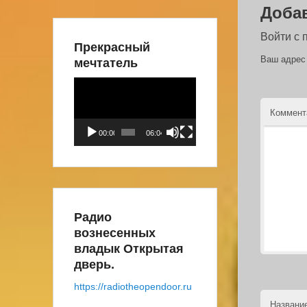
Доба
Войти с
Прекрасный
мечтатель
Ваш адрес 
Видеоплеер
Коммен
00:00
06:04
Радио
вознесенных
владык Открытая
дверь.
https://radiotheopendoor.ru
Названи