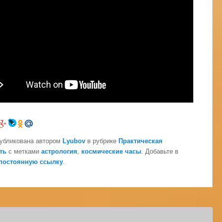
публикована автором
Lyubov
в рубрике
Практическая
ть
с метками
астрология
,
космические часы
. Добавьте в
постоянную ссылку
.