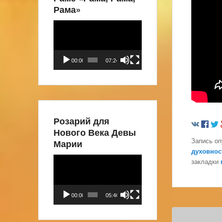
Рама»
Видеоплеер
00:00
07:24
Розарий для
Нового Века Девы
Марии
Запись о
духовнос
Видеоплеер
закладки
00:00
05:46