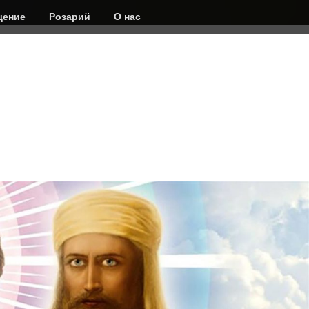
ение
Розарий
О нас