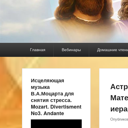
Основное
Главная
Вебинары
Домашние чтен
меню
Исцеляющая
Астр
музыка
В.А.Моцарта для
Мате
снятия стресса.
Mozart. Divertisment
иера
No3. Andante
Опублико
Видеоплеер