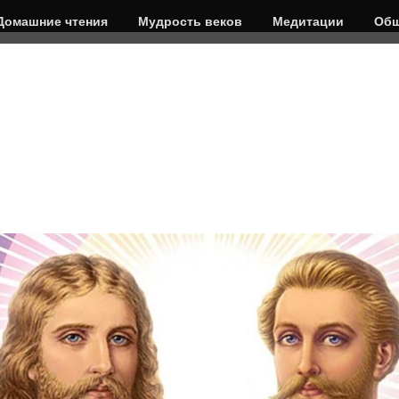
Домашние чтения
Мудрость веков
Медитации
Общ