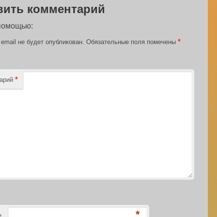
вить комментарий
 помощью:
*
email не будет опубликован.
Обязательные поля помечены
*
тарий
*
е