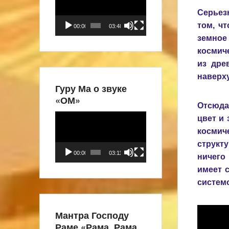
Серьез
том, ч
00:00
03:48
земно
космич
из дре
наверху
Гуру Ма о звуке
«ОМ»
Отсюда
Видеоплеер
цвет и 
космич
структ
00:00
03:11
ничего
имеет 
системо
Мантра Господу
Раме «Рама, Рама,