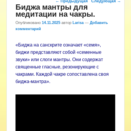
←
Предыдущая
Следующая
→
Биджа мантры для
медитации на чакры.
Опубликовано
14.11.2025
автор
Larisa
—
Добавить
комментарий
«Биджа на санскрите означает «семя»,
биджи представляют собой «семенные
звуки» или слоги мантры. Они содержат
священные гласные, резонирующие с
чакрами. Каждой чакре сопоставлена своя
биджа-мантра».