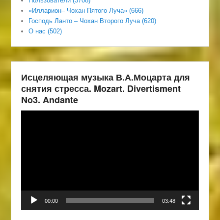
Пользователи (3708)
«Илларион– Чохан Пятого Луча» (666)
Господь Ланто – Чохан Второго Луча (620)
О нас (502)
Исцеляющая музыка В.А.Моцарта для
снятия стресса. Mozart. Divertisment
No3. Andante
Видеоплеер
00:00
03:48