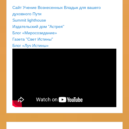
Сайт Учение Вознесенных Владык для вашего
духовного Пути
Summit lighthouse
Издательский дом "Астрея"
Блог «Миросозидание»
Газета "Свет Истины"
Блог «Луч Истины»