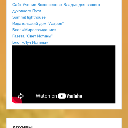
Сайт Учение Вознесенных Владык для вашего
духовного Пути
Summit lighthouse
Издательский дом "Астрея"
Блог «Миросозидание»
Газета "Свет Истины"
Блог «Луч Истины»
Архивы