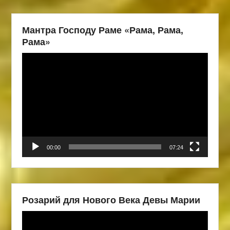
Мантра Господу Раме «Рама, Рама,
Рама»
Видеоплеер
00:00
07:24
Розарий для Нового Века Девы Марии
Видеоплеер