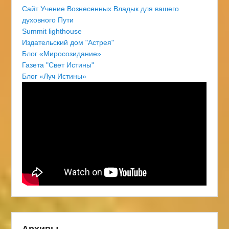
Сайт Учение Вознесенных Владык для вашего
духовного Пути
Summit lighthouse
Издательский дом "Астрея"
Блог «Миросозидание»
Газета "Свет Истины"
Блог «Луч Истины»
Архивы