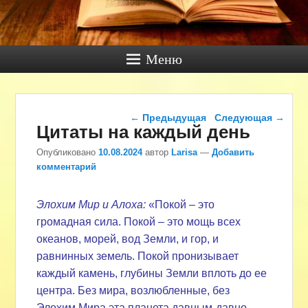
Меню
Навигация по записям
←
Предыдущая
Следующая
→
Цитаты на каждый день
Опубликовано
10.08.2024
автор
Larisa
—
Добавить
комментарий
Элохим Мир и Алоха:
«Покой – это
громадная сила. Покой – это мощь всех
океанов, морей, вод Земли, и гор, и
равнинных земель. Покой пронизывает
каждый камень, глубины Земли вплоть до ее
центра. Без мира, возлюбленные, без
Элохим Мира эта планета давным-давно