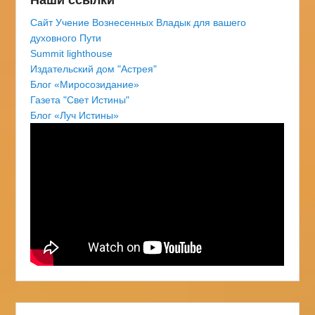
Сайт Учение Вознесенных Владык для вашего
духовного Пути
Summit lighthouse
Издательский дом "Астрея"
Блог «Миросозидание»
Газета "Свет Истины"
Блог «Луч Истины»