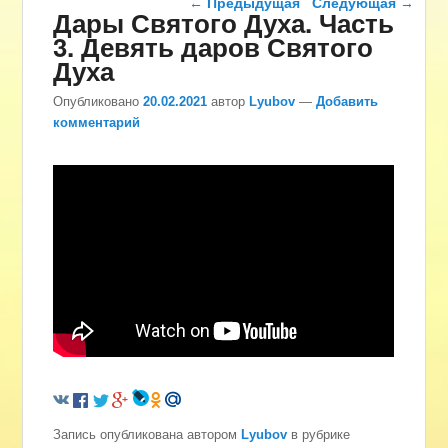
←
Предыдущая
Следующая
→
Дары Святого Духа. Часть
3. Девять даров Святого
Духа
Опубликовано
20.02.2021
автор
Lyubov
—
Добавить
комментарий
Запись опубликована автором
Lyubov
в рубрике