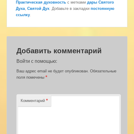
Практическая духовность
с метками
дары Святого
Духа
,
Святой Дух
. Добавьте в закладки
постоянную
ссылку
.
Добавить комментарий
Войти с помощью:
Ваш адрес email не будет опубликован.
Обязательные
*
поля помечены
*
Комментарий