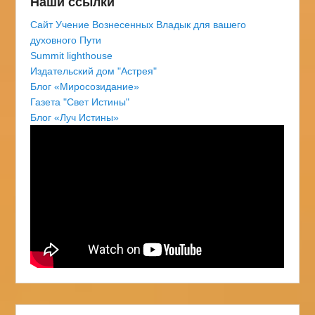
Наши ссылки
Сайт Учение Вознесенных Владык для вашего
духовного Пути
Summit lighthouse
Издательский дом "Астрея"
Блог «Миросозидание»
Газета "Свет Истины"
Блог «Луч Истины»