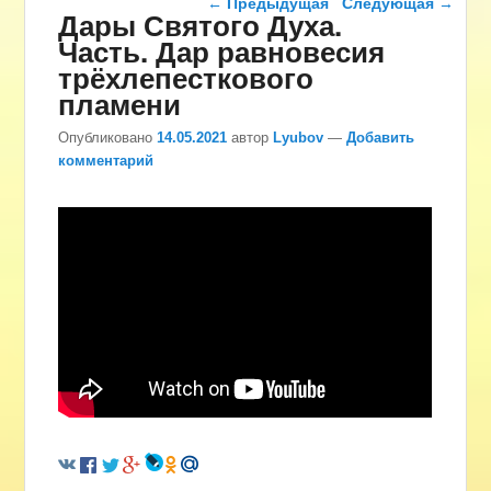
←
Предыдущая
Следующая
→
Дары Святого Духа.
Часть. Дар равновесия
трёхлепесткового
пламени
Опубликовано
14.05.2021
автор
Lyubov
—
Добавить
комментарий