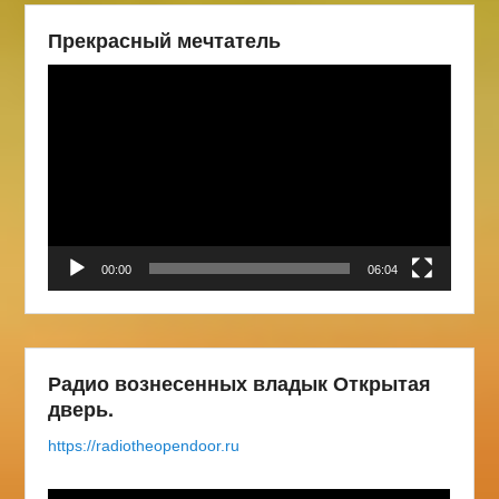
Прекрасный мечтатель
Видеоплеер
00:00
06:04
Радио вознесенных владык Открытая
дверь.
https://radiotheopendoor.ru