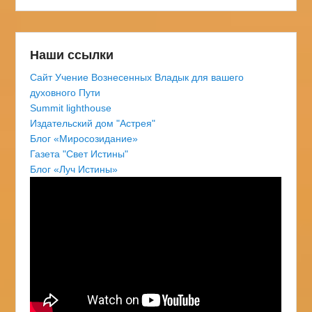
Наши ссылки
Сайт Учение Вознесенных Владык для вашего
духовного Пути
Summit lighthouse
Издательский дом "Астрея"
Блог «Миросозидание»
Газета "Свет Истины"
Блог «Луч Истины»