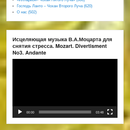
Господь Ланто – Чохан Второго Луча (620)
О нас (502)
Исцеляющая музыка В.А.Моцарта для
снятия стресса. Mozart. Divertisment
No3. Andante
Видеоплеер
00:00
03:48