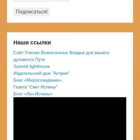
Наши ссылки
Сайт Учение Вознесенных Владык для вашего
духовного Пути
Summit lighthouse
Издательский дом "Астрея"
Блог «Миросозидание»
Газета "Свет Истины"
Блог «Луч Истины»