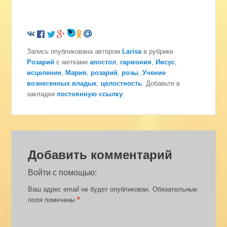
Запись опубликована автором
Larisa
в рубрике
Розарий
с метками
апостол
,
гармония
,
Иисус
,
исцеление
,
Мария
,
розарий
,
розы
,
Учение
вознесенных владык
,
целостность
. Добавьте в
закладки
постоянную ссылку
.
Добавить комментарий
Войти с помощью:
Ваш адрес email не будет опубликован.
Обязательные
*
поля помечены