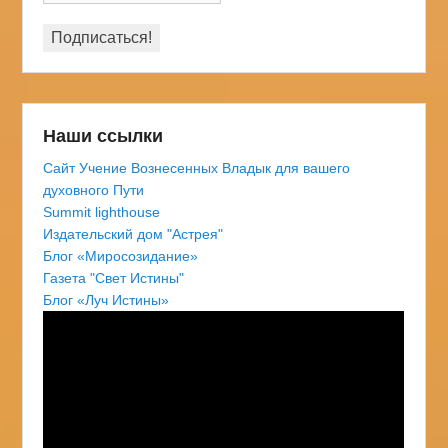
Наши ссылки
Сайт Учение Вознесенных Владык для вашего
духовного Пути
Summit lighthouse
Издательский дом "Астрея"
Блог «Миросозидание»
Газета "Свет Истины"
Блог «Луч Истины»