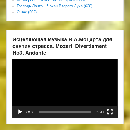
Господь Ланто – Чохан Второго Луча (620)
О нас (502)
Исцеляющая музыка В.А.Моцарта для
снятия стресса. Mozart. Divertisment
No3. Andante
Видеоплеер
00:00
03:48