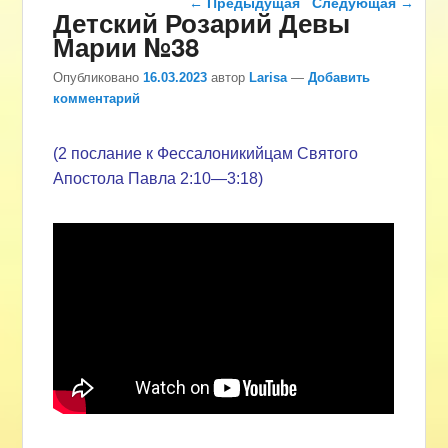
←
Предыдущая
Следующая
→
Детский Розарий Девы
Марии №38
Опубликовано
16.03.2023
автор
Larisa
—
Добавить
комментарий
(2 послание к Фессалоникийцам Святого
Апостола Павла
2:10
—
3:18
)