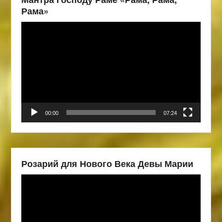
Рама»
Видеоплеер
00:00
07:24
Розарий для Нового Века Девы Марии
Видеоплеер