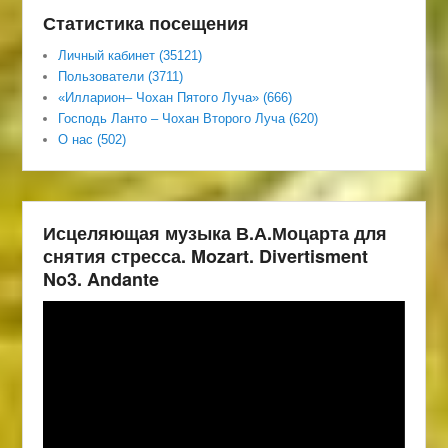
Статистика посещения
Личный кабинет (35121)
Пользователи (3711)
«Илларион– Чохан Пятого Луча» (666)
Господь Ланто – Чохан Второго Луча (620)
О нас (502)
Исцеляющая музыка В.А.Моцарта для
снятия стресса. Mozart. Divertisment
No3. Andante
Видеоплеер