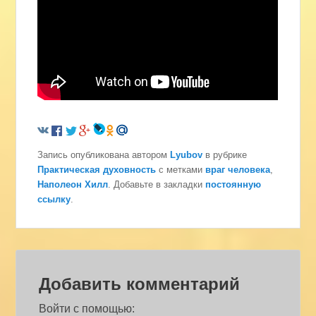
Запись опубликована автором
Lyubov
в рубрике
Практическая духовность
с метками
враг человека
,
Наполеон Хилл
. Добавьте в закладки
постоянную
ссылку
.
Добавить комментарий
Войти с помощью: