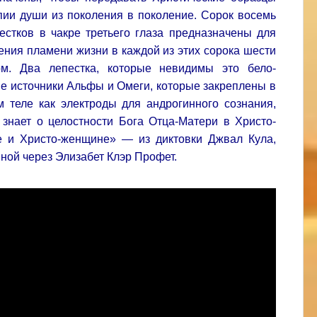
пии души из поколения в поколение. Сорок восемь
естков в чакре третьего глаза предназначены для
ения пламени жизни в каждой из этих сорока шести
ом. Два лепестка, которые невидимы это бело-
е источники Альфы и Омеги, которые закреплены в
 теле как электроды для андрогинного сознания,
 знает о целостности Бога Отца-Матери в Христо-
е и Христо-женщине» — из диктовки Джвал Кула,
ной через Элизабет Клэр Профет.