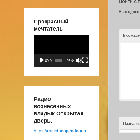
Войти с
Ваш адрес 
Прекрасный
мечтатель
Коммен
Видеоплеер
00:00
06:04
Радио
вознесенных
владык Открытая
дверь.
Названи
https://radiotheopendoor.ru