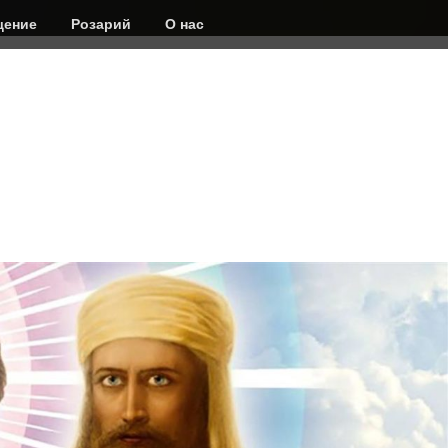
ение
Розарий
О нас