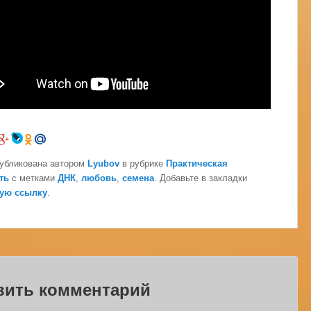
публикована автором
Lyubov
в рубрике
Практическая
ть
с метками
ДНК
,
любовь
,
семена
. Добавьте в закладки
ую ссылку
.
вить комментарий