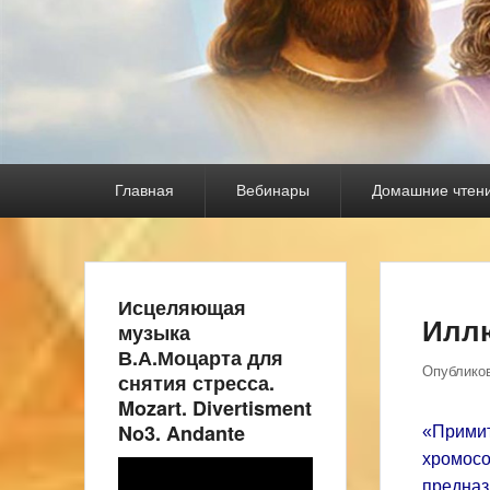
Основное
Главная
Вебинары
Домашние чтен
меню
Исцеляющая
Иллю
музыка
В.А.Моцарта для
Опублико
снятия стресса.
Mozart. Divertisment
No3. Andante
«Примит
хромо
Видеоплеер
предназ