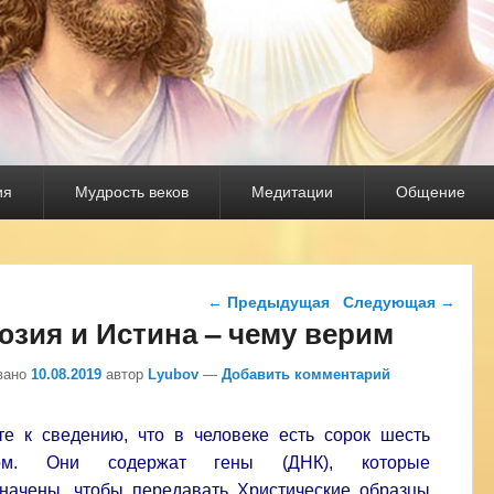
ия
Мудрость веков
Медитации
Общение
Навигация по записям
←
Предыдущая
Следующая
→
зия и Истина – чему верим
вано
10.08.2019
автор
Lyubov
—
Добавить комментарий
е к сведению, что в человеке есть сорок шесть
сом. Они содержат гены (ДНК), которые
начены, чтобы передавать Христические образцы