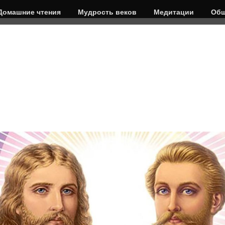
Домашние чтения
Мудрость веков
Медитации
Общ