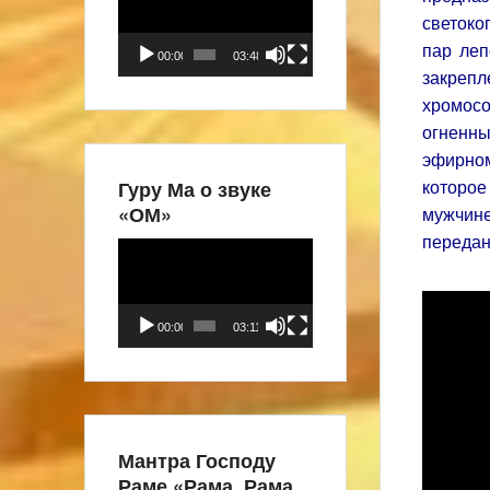
светоко
пар леп
00:00
03:48
закрепл
хромос
огненны
эфирном
Гуру Ма о звуке
которое
«ОМ»
мужчин
передан
Видеоплеер
00:00
03:11
Мантра Господу
Раме «Рама, Рама,