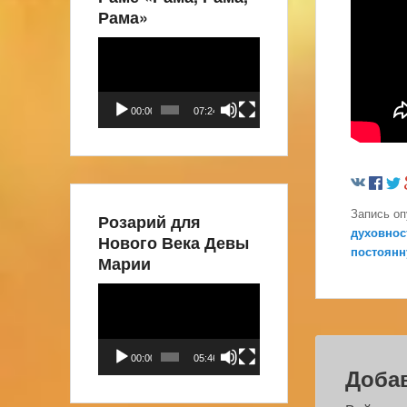
Рама»
Видеоплеер
00:00
07:24
Запись о
Розарий для
духовнос
Нового Века Девы
постоянн
Марии
Видеоплеер
00:00
05:46
Доба